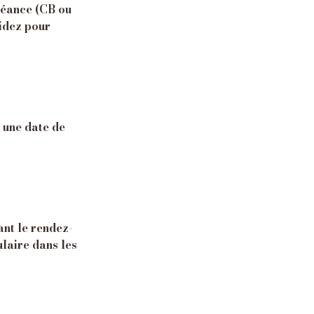
séance (CB ou
lidez pour
t une date de
nt le rendez-
ulaire dans les