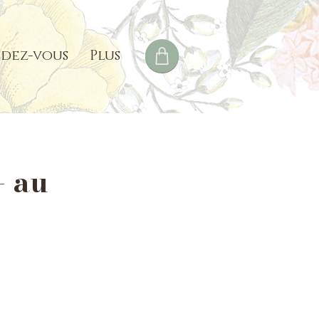
dez-vous
Plus
- au