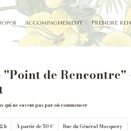
ropos
Accompagnement
Prendre ren
 "Point de Rencontre" 
t
eux qui ne savent pas par où commencer
À
partir
 2 h
D
À partir de 50 €
Rue du Général Mocquery
de
50