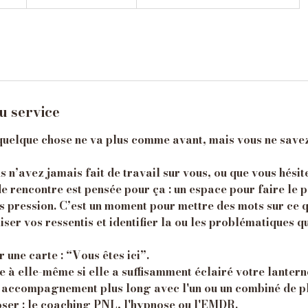
e
euros
1
1
5
m
i
n
u service
à
2
quelque chose ne va plus comme avant, mais vous ne save
h
s n’avez jamais fait de travail sur vous, ou que vous hésit
e rencontre est pensée pour ça : un espace pour faire le p
 pression. C’est un moment pour mettre des mots sur ce 
iser vos ressentis et identifier la ou les problématiques 
une carte : “Vous êtes ici”.
re à elle-même si elle a suffisamment éclairé votre lantern
 accompagnement plus long avec l'un ou un combiné de pl
oser : le coaching PNL, l'hypnose ou l'EMDR.