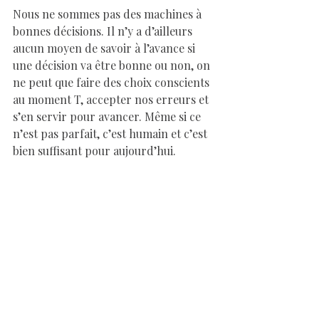
Nous ne sommes pas des machines à 
bonnes décisions. Il n’y a d’ailleurs 
aucun moyen de savoir à l’avance si 
une décision va être bonne ou non, on 
ne peut que faire des choix conscients 
au moment T, accepter nos erreurs et 
s’en servir pour avancer. Même si ce 
n’est pas parfait, c’est humain et c’est 
bien suffisant pour aujourd’hui.
Si ce thème vous parle, nous pouvons en 
faire le point lors d’une séance « Point de 
rencontre », ou commencer directement 
un accompagnement en coaching, 
hypnose ou EMDR. Les séances ont lieu à 
Saint-Avertin près de Tours, ou à 
distance. Vous pouvez réserver en ligne 
ou me contacter via le formulaire pour 