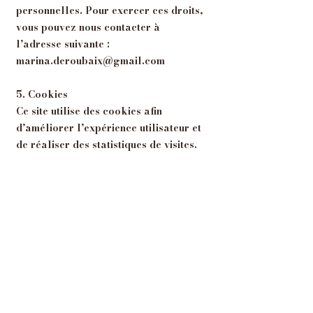
personnelles. Pour exercer ces droits,
vous pouvez nous contacter à
l’adresse suivante :
marina.deroubaix@gmail.com
5. Cookies
Ce site utilise des cookies afin
d’améliorer l’expérience utilisateur et
de réaliser des statistiques de visites.
En poursuivant votre navigation sur ce
site, vous acceptez l’utilisation des
cookies. Vous pouvez également
paramétrer vos préférences via votre
navigateur.
6. Responsabilité
Les informations présentées sur ce site
sont fournies à titre indicatif. Au Cœur
de Soi s’efforce de les tenir à jour et