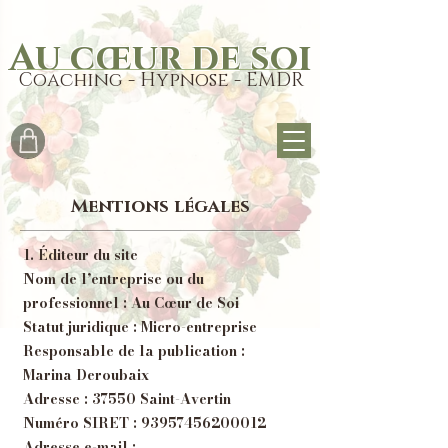
Au cœur de soi
Coaching - Hypnose - EMDR
Mentions légales
1. Éditeur du site
Nom de l’entreprise ou du
professionnel : Au Cœur de Soi
Statut juridique : Micro-entreprise
Responsable de la publication :
Marina Deroubaix
Adresse : 37550 Saint-Avertin
Numéro SIRET : 93957456200012
Adresse e-mail :