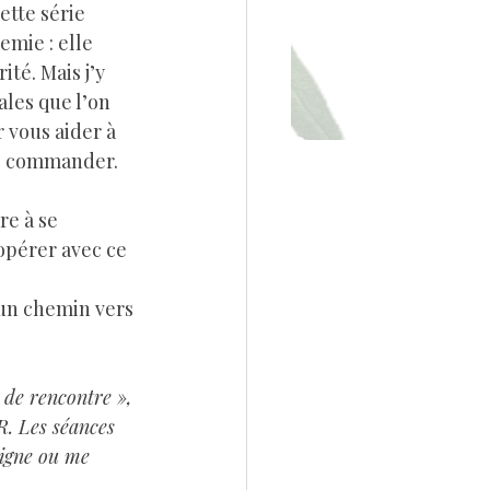
emie : elle 
té. Mais j’y 
ales que l’on 
 vous aider à 
es commander.
opérer avec ce 
 un chemin vers 
 de rencontre », 
 Les séances 
ligne ou me 