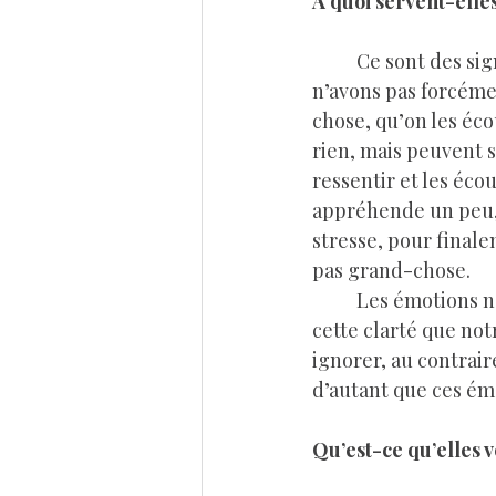
A quoi servent-elle
	Ce sont des signaux, des indications de ce qu’il se passe dans notre corps dont nous 
n’avons pas forcéme
chose, qu’on les éco
rien, mais peuvent s
ressentir et les éc
appréhende un peu, o
stresse, pour finale
pas grand-chose.
	Les émotions ne décident pas pour nous : elles nous informent. Et c’est à partir de 
cette clarté que notr
ignorer, au contraire
d’autant que ces émo
Qu’est-ce qu’elles v