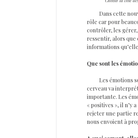
Choisir la voie de
	Dans cette nouvelle série j’aimerais parler des émotions, de ce qu’elles sont et leur 
rôle car pour beauco
contrôler, les gérer,
ressentir, alors que
informations qu’ell
Que sont les émotio
	Les émotions sont des messagères, qui apportent des informations du corps que le 
cerveau va interpré
importante. Les émo
« positives », il n’y
rejeter une partie r
nous envoient à pr