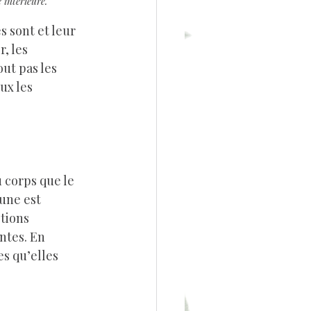
 intérieure.
, les 
ut pas les 
ux les 
une est 
tions 
ntes. En 
es qu’elles 