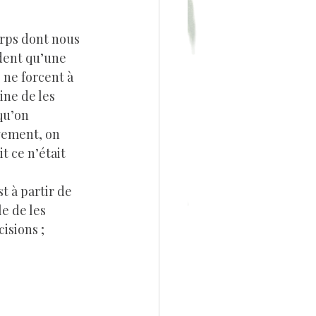
dent qu’une 
 ne forcent à 
ine de les 
qu’on 
vement, on 
t ce n’était 
e de les 
isions ; 