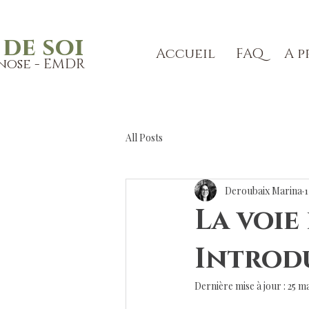
de soi
Accueil
FAQ
A p
nose - EMDR
All Posts
Deroubaix Marina
1
La voie
Introd
Dernière mise à jour :
25 m