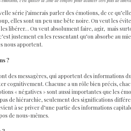
s émotions, c’est quitter la zone de confort pour avancer vers plus de liberté
up, elles sont un peu une bête noire. On veut les éviter
 les libérer… On veut absolument faire, agir,  mais surto
 c’est justement en les ressentant qu’on absorbe au mie
es nous apportent.
ns ?
ter cognitivement. Chacune a un rôle bien précis, chac
tions « négatives » sont aussi importantes que les émo
 a pas de hiérarchie, seulement des significations différe
evient à se priver d’une partie des informations capital
opos de nous-mêmes.