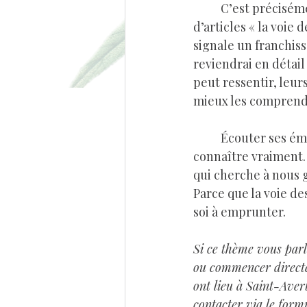
	C’est précisément pour répondre à cette question que je commence cette série 
d’articles « la voie 
signale un franchiss
reviendrai en détail 
peut ressentir, leur
mieux les comprendr
	Écouter ses émotions, ce n’est pas se soumettre à elles, c’est apprendre à se 
connaître vraiment.
qui cherche à nous g
Parce que la voie de
soi à emprunter.
Si ce thème vous parl
ou commencer direct
ont lieu à Saint-Aver
contacter via le form